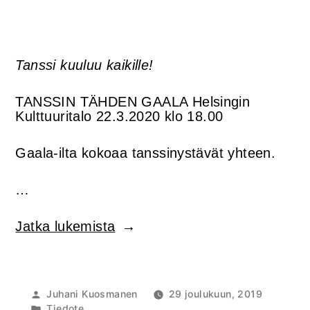
Tanssi kuuluu kaikille!
TANSSIN TÄHDEN GAALA Helsingin
Kulttuuritalo 22.3.2020 klo 18.00
Gaala-ilta kokoaa tanssinystävät yhteen.
…
”TANSSIN
Jatka lukemista
TÄHDEN
GAALA
22.3.2020
peruttu”
Artikkelin
Juhani Kuosmanen
29 joulukuun, 2019
julkaisija
Julkaistu
Tiedote