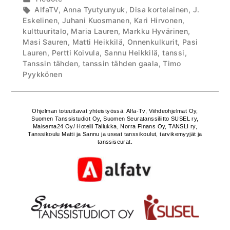
on
kategoriassa
Avainsanat:
AlfaTV
,
Anna Tyutyunyuk
,
Disa kortelainen
,
J.
Eskelinen
,
Juhani Kuosmanen
,
Kari Hirvonen
,
kulttuuritalo
,
Maria Lauren
,
Markku Hyvärinen
,
Masi Sauren
,
Matti Heikkilä
,
Onnenkulkurit
,
Pasi
Lauren
,
Pertti Koivula
,
Sannu Heikkilä
,
tanssi
,
Tanssin tähden
,
tanssin tähden gaala
,
Timo
Pyykkönen
Ohjelman toteuttavat yhteistyössä: Alfa-Tv, Viihdeohjelmat Oy,
Suomen Tanssistudiot Oy, Suomen Seuratanssiliitto SUSEL ry,
Maisema24 Oy/ Hotelli Tallukka, Norra Finans Oy, TANSLI ry,
Tanssikoulu Matti ja Sannu ja useat tanssikoulut, tarvikemyyjät ja
tanssiseurat.