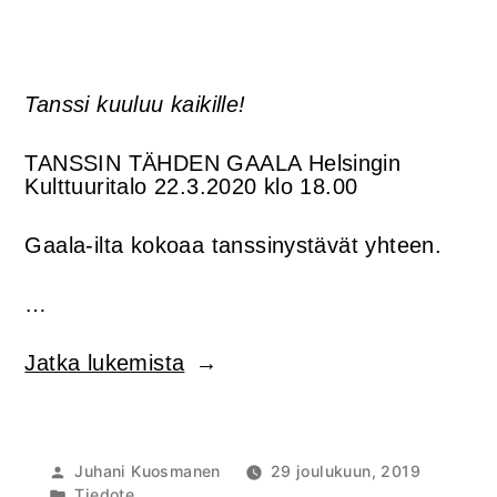
Tanssi kuuluu kaikille!
TANSSIN TÄHDEN GAALA Helsingin
Kulttuuritalo 22.3.2020 klo 18.00
Gaala-ilta kokoaa tanssinystävät yhteen.
…
”TANSSIN
Jatka lukemista
TÄHDEN
GAALA
22.3.2020
peruttu”
Artikkelin
Juhani Kuosmanen
29 joulukuun, 2019
julkaisija
Julkaistu
Tiedote