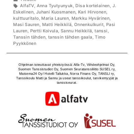
on
kategoriassa
Avainsanat:
AlfaTV
,
Anna Tyutyunyuk
,
Disa kortelainen
,
J.
Eskelinen
,
Juhani Kuosmanen
,
Kari Hirvonen
,
kulttuuritalo
,
Maria Lauren
,
Markku Hyvärinen
,
Masi Sauren
,
Matti Heikkilä
,
Onnenkulkurit
,
Pasi
Lauren
,
Pertti Koivula
,
Sannu Heikkilä
,
tanssi
,
Tanssin tähden
,
tanssin tähden gaala
,
Timo
Pyykkönen
Ohjelman toteuttavat yhteistyössä: Alfa-Tv, Viihdeohjelmat Oy,
Suomen Tanssistudiot Oy, Suomen Seuratanssiliitto SUSEL ry,
Maisema24 Oy/ Hotelli Tallukka, Norra Finans Oy, TANSLI ry,
Tanssikoulu Matti ja Sannu ja useat tanssikoulut, tarvikemyyjät ja
tanssiseurat.