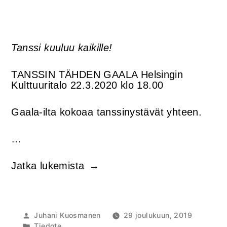
Tanssi kuuluu kaikille!
TANSSIN TÄHDEN GAALA Helsingin
Kulttuuritalo 22.3.2020 klo 18.00
Gaala-ilta kokoaa tanssinystävät yhteen.
…
”TANSSIN
Jatka lukemista
TÄHDEN
GAALA
22.3.2020
peruttu”
Artikkelin
Juhani Kuosmanen
29 joulukuun, 2019
julkaisija
Julkaistu
Tiedote