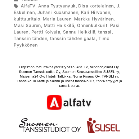
on
kategoriassa
Avainsanat:
AlfaTV
,
Anna Tyutyunyuk
,
Disa kortelainen
,
J.
Eskelinen
,
Juhani Kuosmanen
,
Kari Hirvonen
,
kulttuuritalo
,
Maria Lauren
,
Markku Hyvärinen
,
Masi Sauren
,
Matti Heikkilä
,
Onnenkulkurit
,
Pasi
Lauren
,
Pertti Koivula
,
Sannu Heikkilä
,
tanssi
,
Tanssin tähden
,
tanssin tähden gaala
,
Timo
Pyykkönen
Ohjelman toteuttavat yhteistyössä: Alfa-Tv, Viihdeohjelmat Oy,
Suomen Tanssistudiot Oy, Suomen Seuratanssiliitto SUSEL ry,
Maisema24 Oy/ Hotelli Tallukka, Norra Finans Oy, TANSLI ry,
Tanssikoulu Matti ja Sannu ja useat tanssikoulut, tarvikemyyjät ja
tanssiseurat.