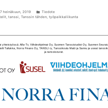
Julkaistu
7 heinäkuun, 2019
Tiedote
kategoriassa
elit
,
tanssi
,
Tanssin tähden
,
työpaikkaliikunta
t yhteistyössä: Alfa-Tv, Viihdeohjelmat Oy, Suomen Tanssistudiot Oy, Suomen Seurata
li Tallukka, Norra Finans Oy, TANSLI ry, Tanssikoulu Matti ja Sannu ja useat tanssik
ja tanssiseurat.