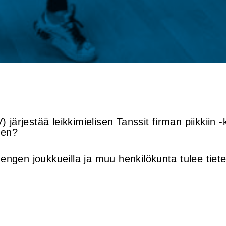
ärjestää leikkimielisen Tanssit firman piikkiin -ki
ten?
0 hengen joukkueilla ja muu henkilökunta tulee t