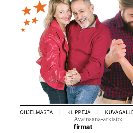
Siirry
sisältöön
OHJELMASTA
KLIPPEJÄ
KUVAGALL
Avainsana-arkisto:
firmat