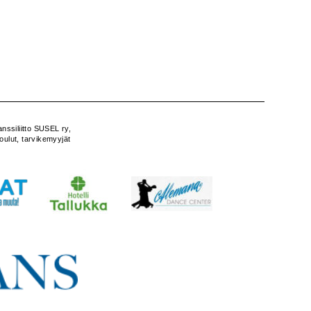
nssiliitto SUSEL ry,
oulut, tarvikemyyjät