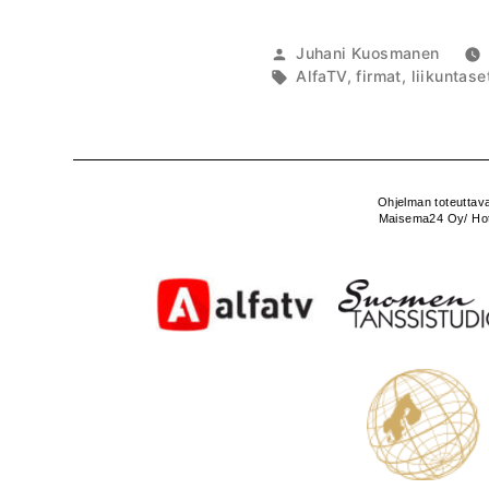
piikkiin
-
Artikkelin
Juhani Kuosmanen
kilpailu”
julkaisija
Avainsanat:
AlfaTV
,
firmat
,
liikuntaset
on
Ohjelman toteuttava
Maisema24 Oy/ Hotel