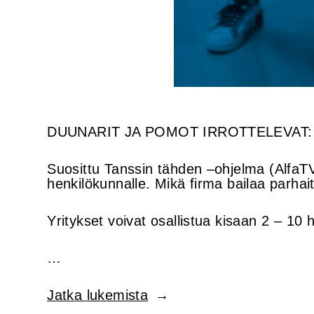
DUUNARIT JA POMOT IRROTTELEVAT:
Suosittu Tanssin tähden –ohjelma (AlfaTV) j
henkilökunnalle. Mikä firma bailaa parhai
Yritykset voivat osallistua kisaan 2 – 1
…
”Tanssit
Jatka lukemista
firman